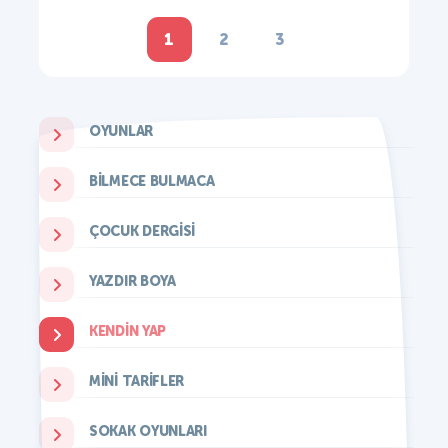
1
2
3
OYUNLAR
BILMECE BULMACA
ÇOCUK DERGISI
YAZDIR BOYA
KENDIN YAP
MINI TARIFLER
SOKAK OYUNLARI