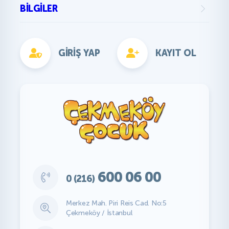
BILGILER
GIRIŞ YAP
KAYIT OL
600 06 00
0 (216)
Merkez Mah. Piri Reis Cad. No:5
Çekmeköy / İstanbul