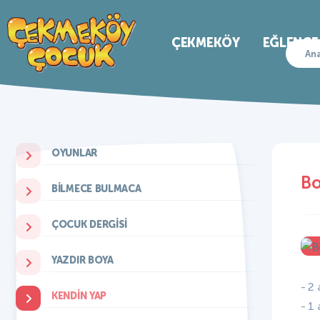
ÇEKMEKÖY
EĞLENCE
Ana
OYUNLAR
Bo
BILMECE BULMACA
ÇOCUK DERGISI
YAZDIR BOYA
- 2
KENDIN YAP
- 1