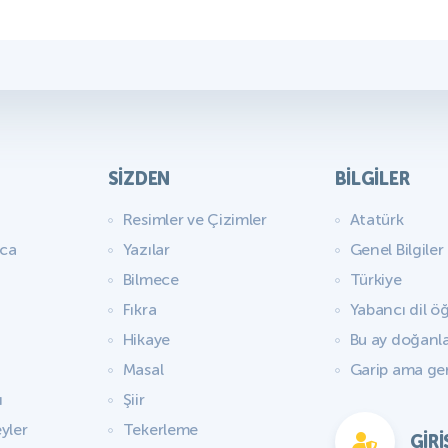
SIZDEN
BILGILER
Resimler ve Çizimler
Atatürk
aca
Yazılar
Genel Bilgiler
Bilmece
Türkiye
Fıkra
Yabancı dil ö
Hikaye
Bu ay doğanl
Masal
Garip ama ge
ı
Şiir
yler
Tekerleme
GIRI