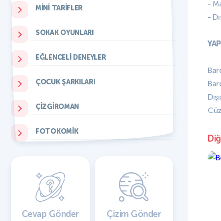
- M
MINI TARIFLER
- D
SOKAK OYUNLARI
YAP
EĞLENCELI DENEYLER
Bar
ÇOCUK ŞARKILARI
Bar
Dışı
ÇIZGIROMAN
Cüz
FOTOKOMIK
Diğ
Cevap Gönder
Çizim Gönder