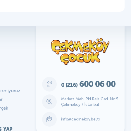
600 06 00
0 (216)
ğreniyoruz
Merkez Mah. Piri Reis Cad. No:5
ar
Çekmeköy / İstanbul
rçek
info@cekmekoy.bel.tr
Ş YAP