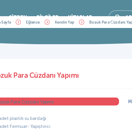
SIZDEN
BILGILER
KITAPLAR
A
 Sayfa
Eğlence
Kendin Yap
Bozuk Para Cüzdanı Ya
zuk Para Cüzdanı Yapımı
M
 adet plastik su bardağı
 adet Fermuar- Yapıştırıcı