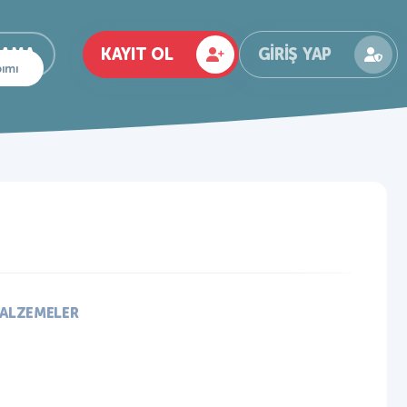
KAYIT OL
GIRIŞ YAP
RAMA
pımı
ALZEMELER