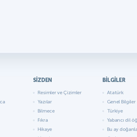
SIZDEN
BILGILER
Resimler ve Çizimler
Atatürk
aca
Yazılar
Genel Bilgiler
Bilmece
Türkiye
Fıkra
Yabancı dil ö
Hikaye
Bu ay doğanl