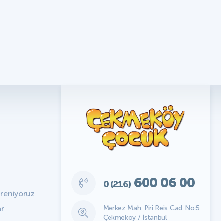
600 06 00
0 (216)
ğreniyoruz
Merkez Mah. Piri Reis Cad. No:5
ar
Çekmeköy / İstanbul