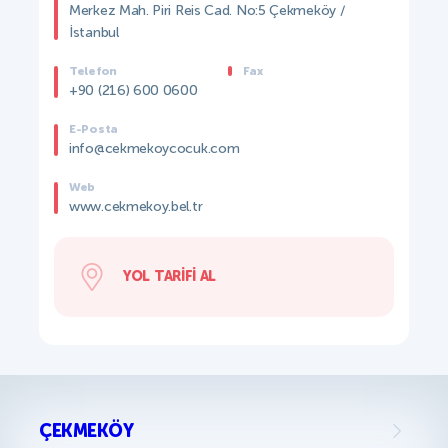
Merkez Mah. Piri Reis Cad. No:5 Çekmeköy /
İstanbul
Telefon
Fax
+90 (216) 600 0600
E-Posta
info@cekmekoycocuk.com
Web
www.cekmekoy.bel.tr
YOL TARIFI AL
ÇEKMEKÖY