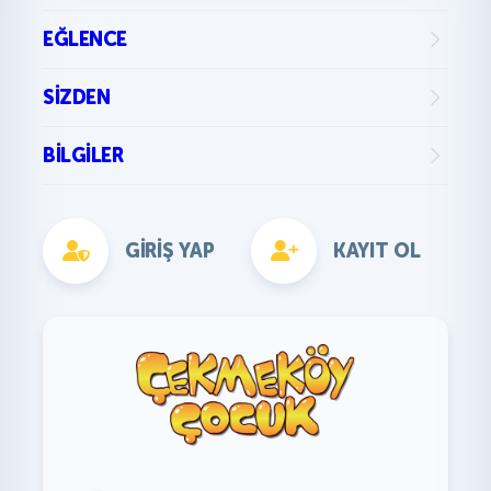
EĞLENCE
SIZDEN
BILGILER
GIRIŞ YAP
KAYIT OL