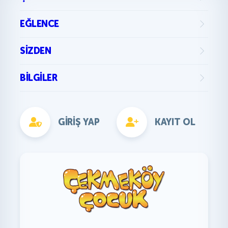
EĞLENCE
SIZDEN
BILGILER
GIRIŞ YAP
KAYIT OL