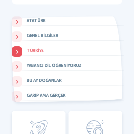
ATATÜRK
GENEL BILGILER
TÜRKIYE
YABANCI DIL ÖĞRENIYORUZ
BU AY DOĞANLAR
GARIP AMA GERÇEK