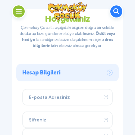
Hoşgeldiniz
Çekmeköy Çocuk’a aşağıdaki bilgileri doğru bir şekilde
doldurup bize göndererek üye olabilirsiniz.
Ödül veya
hediye
kazandığınızda size ulaşabilmemiz için
adres
bilgilerinizin
eksizsiz olması gerekiyor.
Hesap Bilgileri
(*)
(*)