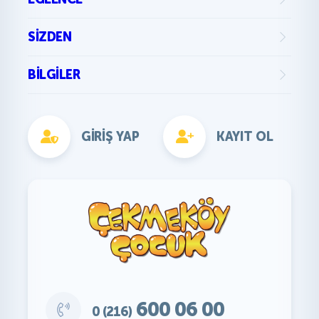
SIZDEN
BILGILER
GIRIŞ YAP
KAYIT OL
600 06 00
0 (216)