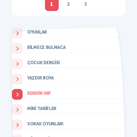
1
2
3
OYUNLAR
BILMECE BULMACA
ÇOCUK DERGISI
YAZDIR BOYA
KENDIN YAP
MINI TARIFLER
SOKAK OYUNLARI