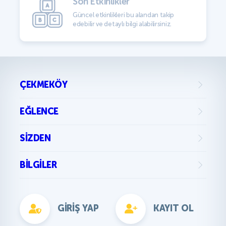
Son Etkinlikler
Güncel etkinlikleri bu alandan takip
edebilir ve detaylı bilgi alabilirsiniz.
ÇEKMEKÖY
EĞLENCE
SIZDEN
BILGILER
GIRIŞ YAP
KAYIT OL