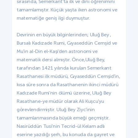
sırasında, Semerkant'ta ilk ve dini öğrenimini
tamamlamıştır. Küçük yaşta iken astronomi ve
matematiğe geniş ilgi duymuştur.
Devrinin en büyük bilginlerinden; Uluğ Bey ,
Bursalı Kadızade Rumi, Gıyaseddün Cemşid ve
Mu'in al-Din el-Kaşi'den astronomi ve
matematik dersi almıştır. Önce,Uluğ Bey,
tarafından 1421 yılında kurulan Semerkant
Rasathanesi ilk müdürü, Gıyaseddün Cemşid'in,
kısa süre sonra da Rasathanenin ikinci müdürü
Kadızade Rumi'nin ölümü üzerine, Uluğ Bey
Rasathane-ye müdür olarak Ali Kuşcu'yu
görevlendirmiştir. Uluğ Bey Ziyc'inin
tamamlanmasında büyük emeği geçmiştir.
Nasirüddün Tusi'nin Tecrid-ül Kelam adlı
eserine yazdığı şerh, bu konuda da gayret ve