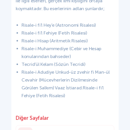
ile ilgili eserleri, gerçek ilmi kişiliğini ortaya
koymaktadır. Bu eserlerinin adları şunlardır;
Risale-i fi'l Hey'e (Astronomi Risalesi)
Risale-i fi'l Fehiye (Fetih Risalesi)
Risale-i Hisap (Aritmetik Risalesi)
Risale-i Muhammediye (Cebir ve Hesap
konularından bahseder)
Tecrid'ül Kelam (Sözün Tecridi)
Risale-i Adudiye Unkud-üz zvehir fi Man-ül
Cevahir (Mücevherlerin Dizilmesinde
Görülen Salkım) Vaaz İstiarad.Risale-i fi'l
Fehiye (Fetih Risalesi)
Diğer Sayfalar