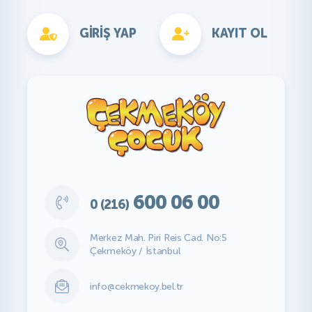
GIRIŞ YAP
KAYIT OL
600 06 00
0 (216)
Merkez Mah. Piri Reis Cad. No:5
Çekmeköy / İstanbul
info@cekmekoy.bel.tr