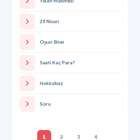
Yalan Makinesi
23 Nisan
Oyun Biter
Saati Kaç Para?
Hokkabaz
Soru
1
2
3
4