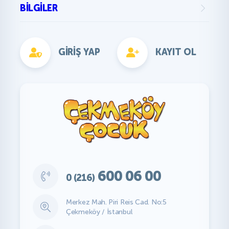
BILGILER
GIRIŞ YAP
KAYIT OL
600 06 00
0 (216)
Merkez Mah. Piri Reis Cad. No:5
Çekmeköy / İstanbul