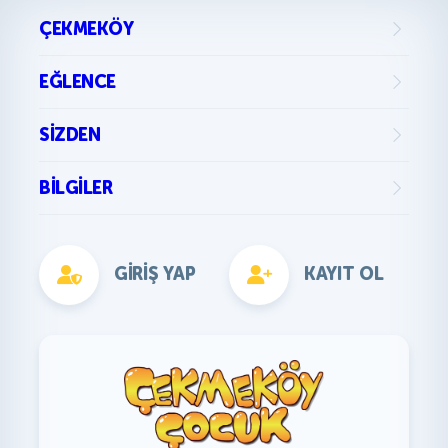
ÇEKMEKÖY
EĞLENCE
SIZDEN
BILGILER
GIRIŞ YAP
KAYIT OL