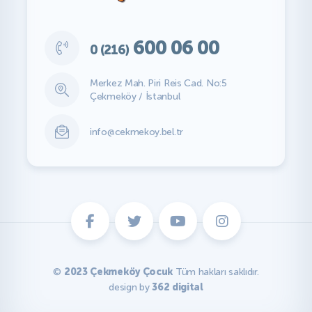
600 06 00
0 (216)
Merkez Mah. Piri Reis Cad. No:5
Çekmeköy / İstanbul
info@cekmekoy.bel.tr
©
2023 Çekmeköy Çocuk
Tüm hakları saklıdır.
design by
362 digital
KAYIT OL
GIRIŞ YAP