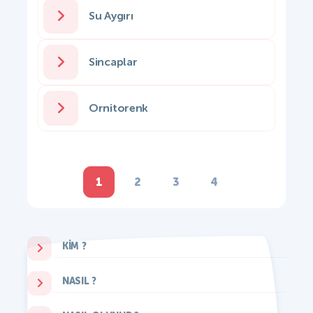
Su Aygırı
Sincaplar
Ornitorenk
1
2
3
4
KIM ?
NASIL ?